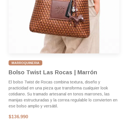
C
Ri
co
li
mi
ap
$
MARROQUINERIA
Bolso Twist Las Rocas | Marrón
El bolso Twist de Rocas combina textura, diseño y
practicidad en una pieza que transforma cualquier look
cotidiano. Su tramado artesanal en tonos marrones, las
manijas estructuradas y la correa regulable lo convierten en
ese bolso amplio y versátil.
$136.990