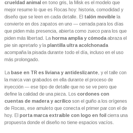
crueldad animal
en tono gris, la Misk es el modelo que
mejor resume lo que es Rocas hoy: historia, comodidad y
diseño que se leen en cada detalle. El
talón movible
la
convierte en dos zapatos en uno — cerrada para los días
que piden más presencia, abierta como zueco para los que
piden más libertad. La
horma amplia y cómoda
abraza el
pie sin apretarlo y la
plantilla ultra acolchonada
acompaña la pisada durante todo el día, incluso en el uso
más prolongado.
La
base en TR es liviana y antideslizante
, y el talle con
la marca van grabados en ella durante el proceso de
inyección — ese tipo de detalle que no se ve pero que
define la calidad de una pieza. Los
cordones con
cuentas de madera y acrílico
son el guiño a los orígenes
de Rocas, ese amuleto que conecta el primer par con el de
hoy. El
porta marca extraíble con logo en foil
cierra una
propuesta donde el diseño no tiene espacios vacíos.