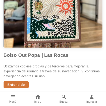
Bolso Out Popa | Las Rocas
Bolso estructurado con diseño estampado y gran capacidad,
Utilizamos cookies propias y de terceros para mejorar la
ideal para el uso diario. Permite llevar todo organizado con
experiencia del usuario a través de su navegación. Si continúas
comodidad, sumando correa regulable y cierre superior. Práctico,
navegando aceptas su uso.
resistente y con un estilo que se destaca.
Entendido
$120.000
$84.000
menu
home
search
person
Menú
Inicio
Buscar
Ingresar