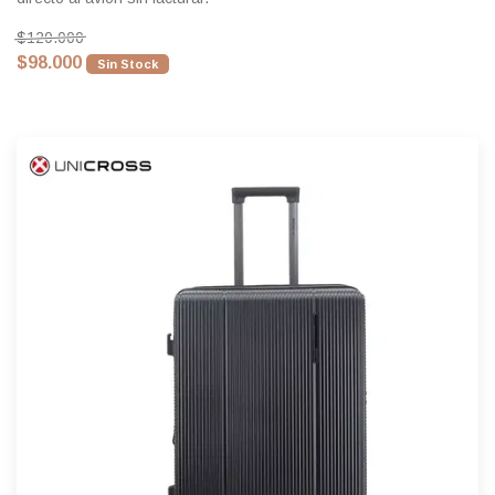
$120.000
$98.000
Sin Stock