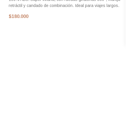
retráctil y candado de combinación. Ideal para viajes largos.
$180.000
V
n
Un
re
na
su
$