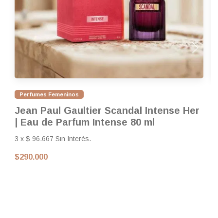
Perfumes Femeninos
Jean Paul Gaultier Scandal Intense Her
C
| Eau de Parfum Intense 80 ml
P
3 x $ 96.667 Sin Interés.
Fr
Co
$290.000
El
un
$