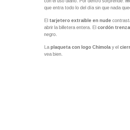
con el uso diario. Por dentro sorprende:
m
que entra todo lo del día sin que nada qu
El
tarjetero extraíble en nude
contrasta
abrir la billetera entera. El
cordón trenza
negro.
La
plaqueta con logo Chimola
y el
cier
vea bien.