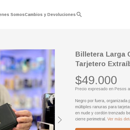
search
enes Somos
Cambios y Devoluciones
Billetera Larga
Tarjetero Extraí
$49.000
Precio expresado en Pesos a
Negro por fuera, organizada 
múltiples ranuras para tarjet
en nude y cordón trenzado be
cierre perimetral.
Ver más det