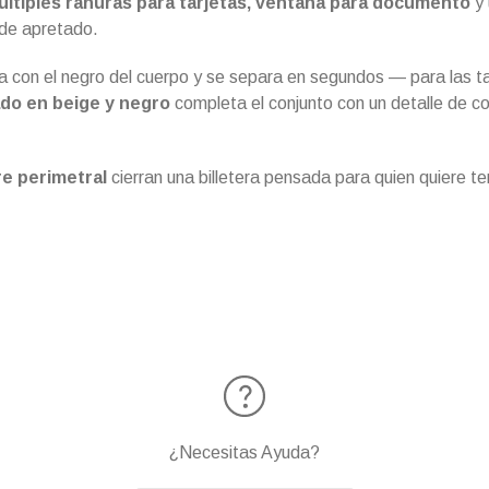
últiples ranuras para tarjetas, ventana para documento
y 
ede apretado.
 con el negro del cuerpo y se separa en segundos — para las ta
do en beige y negro
completa el conjunto con un detalle de co
re perimetral
cierran una billetera pensada para quien quiere te
¿Necesitas Ayuda?