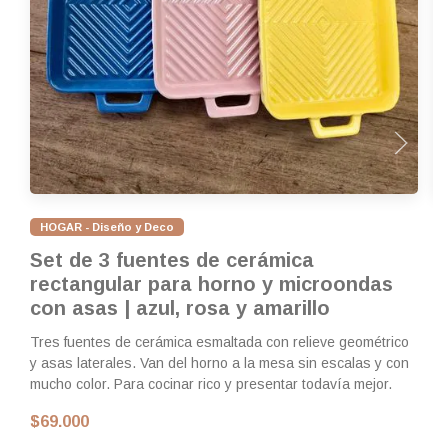
HOGAR - Diseño y Deco
Set de 3 fuentes de cerámica
S
rectangular para horno y microondas
p
con asas | azul, rosa y amarillo
|
Tres fuentes de cerámica esmaltada con relieve geométrico
Re
y asas laterales. Van del horno a la mesa sin escalas y con
lo
mucho color. Para cocinar rico y presentar todavía mejor.
la
li
$69.000
$