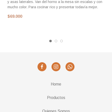
y asas laterales. Van del horno a la mesa sin escalas y con
lo
mucho color. Para cocinar rico y presentar todavía mejor.
la
li
$69.000
$
Home
Productos
Quienes Somos