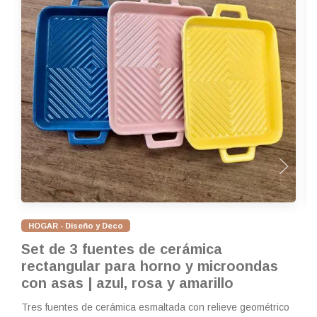
HOGAR - Diseño y Deco
Set de 3 fuentes de cerámica
S
rectangular para horno y microondas
p
con asas | azul, rosa y amarillo
|
Tres fuentes de cerámica esmaltada con relieve geométrico
Re