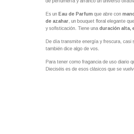
de perfumería y arrancó un universo olfati
Es un
Eau de Parfum
que abre con
mand
de azahar
, un bouquet floral elegante q
y sofisticación. Tiene una
duración alta, 
De día transmite energía y frescura, casi
también dice algo de vos.
Para tener como fragancia de uso diario qu
Dieciséis es de esos clásicos que se vuelve