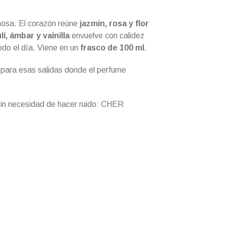
inosa. El corazón reúne
jazmín, rosa y flor
í, ámbar y vainilla
envuelve con calidez
odo el día. Viene en un
frasco de 100 ml
.
l para esas salidas donde el perfume
 sin necesidad de hacer ruido: CHER