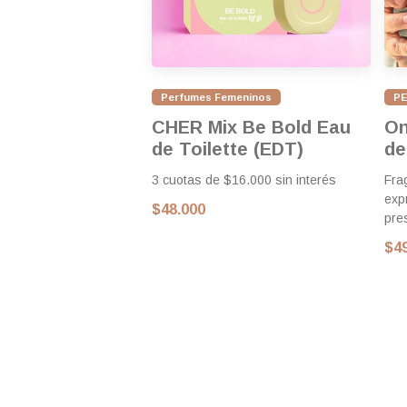
Perfumes Femeninos
P
CHER Mix Be Bold Eau
On
de Toilette (EDT)
de
3 cuotas de $16.000 sin interés
Fra
exp
$48.000
pre
$4