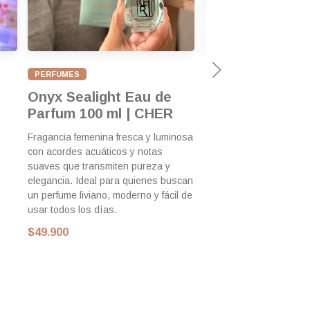
PERFUMES
PERFUMES
Onyx Sealight Eau de
Dieciocho Rock
Parfum 100 ml | CHER
de Parfum | Che
Fragancia femenina fresca y luminosa
Fragancia femenina ámbar
con acordes acuáticos y notas
con salida de frutas roj
suaves que transmiten pureza y
floral fresco y fondo cál
elegancia. Ideal para quienes buscan
Equilibrio entre frescur
un perfume liviano, moderno y fácil de
sensualidad envolvente
usar todos los días.
$55.900
$49.900