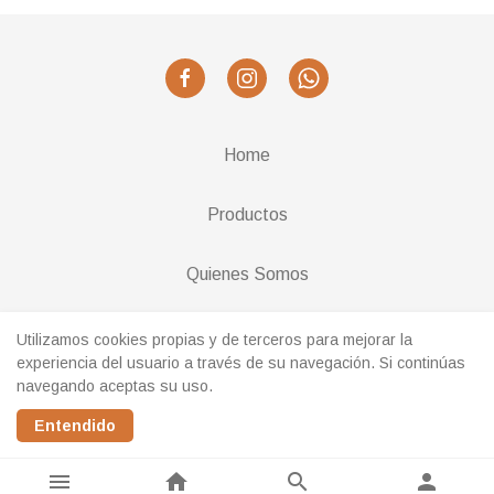
Home
Productos
Quienes Somos
Cambios y Devoluciones
Utilizamos cookies propias y de terceros para mejorar la
experiencia del usuario a través de su navegación. Si continúas
navegando aceptas su uso.
Realizado con
Entendido
menu
home
search
person