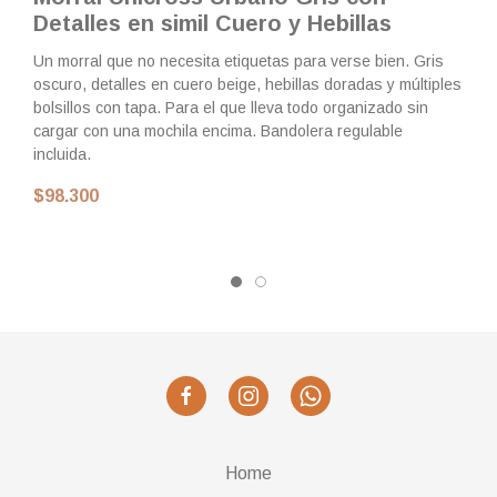
Detalles en simil Cuero y Hebillas
D
Un morral que no necesita etiquetas para verse bien. Gris
El
oscuro, detalles en cuero beige, hebillas doradas y múltiples
Te
bolsillos con tapa. Para el que lleva todo organizado sin
he
cargar con una mochila encima. Bandolera regulable
Gr
incluida.
lí
$98.300
$
Home