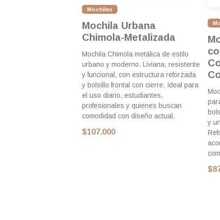
Mochilas
Mo
Mochila Urbana
Chimola-Metalizada
Mo
co
Mochila Chimola metálica de estilo
Co
urbano y moderno. Liviana, resistente
Co
y funcional, con estructura reforzada
y bolsillo frontal con cierre. Ideal para
Moc
el uso diario, estudiantes,
para
profesionales y quienes buscan
bols
comodidad con diseño actual.
y u
$107.000
Ref
aco
com
$8