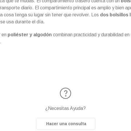
ezca que te mudás. El compartimiento trasero cuenta con un
bols
ransporte diario. El compartimiento principal es amplio y bien a
 cosa tenga su lugar sin tener que revolver. Los
dos bolsillos 
se usa durante el día.
r en
poliéster y algodón
combinan practicidad y durabilidad en u
.
¿Necesitas Ayuda?
Hacer una consulta