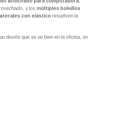
illo acolchado para computadora
,
provechado, y los
múltiples bolsillos
laterales con elástico
resuelven la
n diseño que se ve bien en la oficina, en