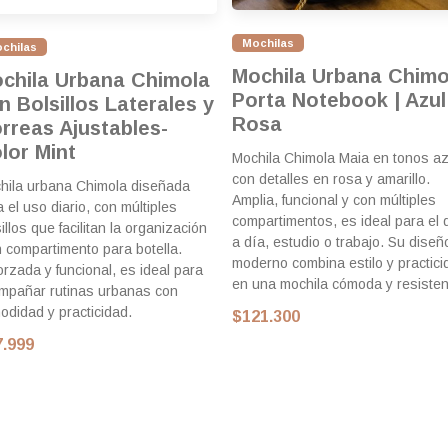
Mochilas
chilas
Mochila Urbana Chimo
chila Urbana Chimola
Porta Notebook | Azul
n Bolsillos Laterales y
Rosa
rreas Ajustables-
lor Mint
Mochila Chimola Maia en tonos az
con detalles en rosa y amarillo.
hila urbana Chimola diseñada
Amplia, funcional y con múltiples
 el uso diario, con múltiples
compartimentos, es ideal para el 
illos que facilitan la organización
a día, estudio o trabajo. Su diseñ
n compartimento para botella.
moderno combina estilo y practici
orzada y funcional, es ideal para
en una mochila cómoda y resisten
mpañar rutinas urbanas con
odidad y practicidad.
$121.300
7.999